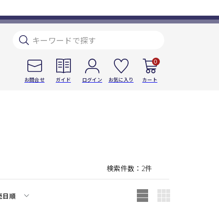
0
お問合せ
ガイド
ログイン
お気に入り
カート
検索件数
2
件
売日順