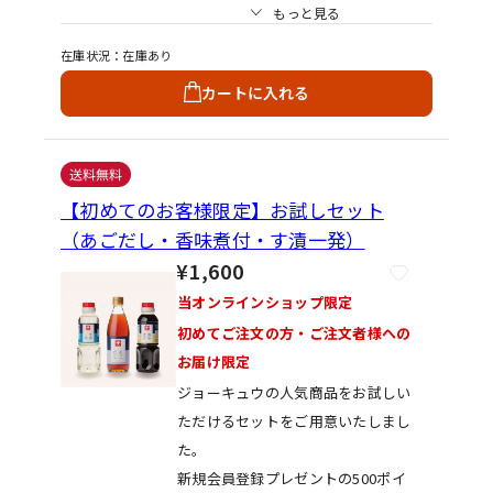
もっと見る
・お吸い物 あごだし1：水1
在庫状況
在庫あり
3～15
カートに入れる
・お雑煮 あごだし1：水1
0～11
・うどん、おでん あごだし1：水7
～9
【初めてのお客様限定】お試しセット
・煮物 あごだし1：水5
（あごだし・香味煮付・す漬一発）
～7
¥1,600
当オンラインショップ限定
初めてご注文の方・ご注文者様への
お届け限定
ジョーキュウの人気商品をお試しい
ただけるセットをご用意いたしまし
た。
新規会員登録プレゼントの500ポイ