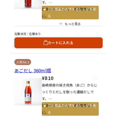
す。
お吸い物やうどん、博多雑煮など
この商品のおすすめレシピを見
に。
る
もっと見る
・お吸い物 あごだし1：水1
在庫状況
在庫あり
3～15
カートに入れる
・お雑煮 あごだし1：水1
0～11
・うどん、おでん あごだし1：水7
～9
あごだし 360ml瓶
・煮物 あごだし1：水5
～7
¥810
長崎県産の焼き飛魚（あご）からじ
っくりとだしを取った濃縮だしで
す。
お吸い物やうどん、博多雑煮など
この商品のおすすめレシピを見
に。
る