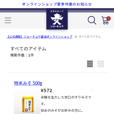
オンラインショップ夏季休業のお知らせ
7,
0
【公式通販】ジョーキュウ醤油オンラインショップ
すべてのアイテム
すべてのアイテム
検索件数
1
件
特米みそ 500g
¥572
米麹を生かした甘口のすりみそで
す。
甘めのみそがお好みの方に。