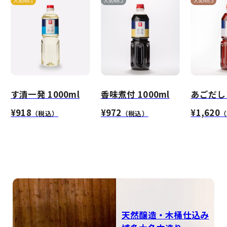
す漬一発 1000ml
香味煮付 1000ml
あごだし 
¥918
¥972
¥1,620
（税込）
（税込）
（
天然醸造・木桶仕込み