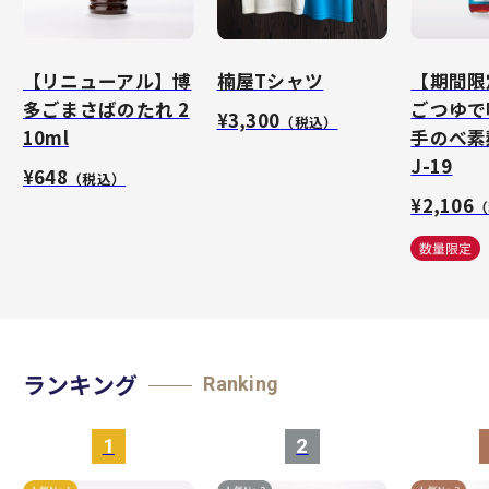
【リニューアル】博
楠屋Tシャツ
【期間限
多ごまさばのたれ 2
ごつゆで
¥3,300
（税込）
10ml
手のべ素
J-19
¥648
（税込）
¥2,106
（
ランキング
Ranking
1
2