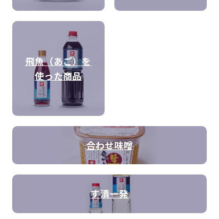
飛魚（あご）を
使った商品
合わせ味噌
す漬一発