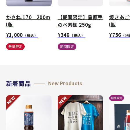
かさね.170 200m
【期間限定】島原手
焼きあごつ
l瓶
のべ素麺 250g
l瓶
¥1,000
¥346
¥756
（税込）
（税込）
（税
新着商品
New Products