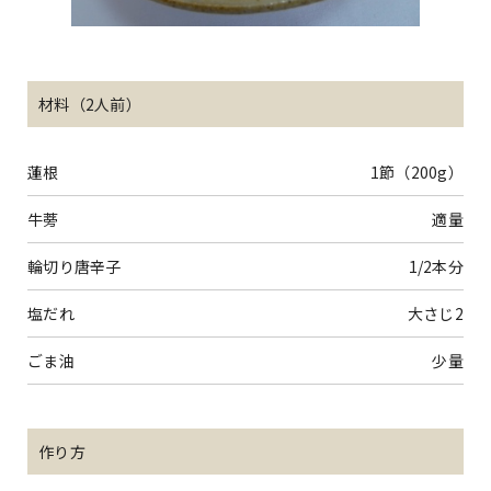
材料（2人前）
蓮根
1節（200g）
牛蒡
適量
輪切り唐辛子
1/2本分
塩だれ
大さじ2
ごま油
少量
作り方