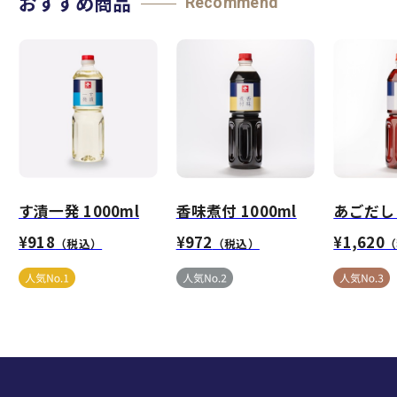
おすすめ商品
Recommend
す漬一発 1000ml
香味煮付 1000ml
あごだし 
¥918
¥972
¥1,620
（税込）
（税込）
（