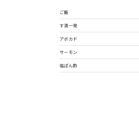
ご飯
す漬一発
アボカド
サーモン
塩ぽん酢