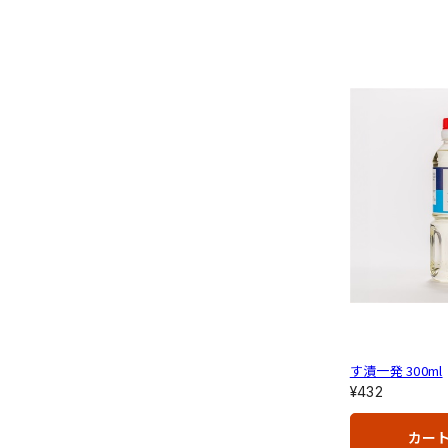
す漬一発 300ml
¥432
カー