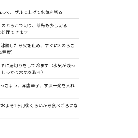
く洗って、ザルに上げて水気を切る
ギリのとろこで切り、芽先も少し切る
に処理できます
、沸騰したら火を止め、すぐに2.のらき
る程度）
ッキに湯切りをして冷ます（水気が残っ
、しっかり水気を取る）
のらっきょう、赤唐辛子、す漬一発を入れ
おおよそ1ヶ月後くらいから食べごろにな