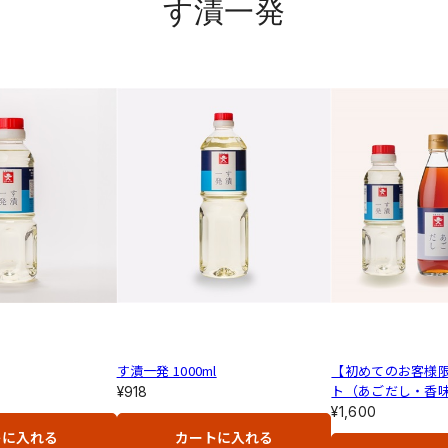
す漬一発
す漬一発 1000ml
【初めてのお客様
ト（あごだし・香
¥918
発）
¥1,600
トに入れる
カートに入れる