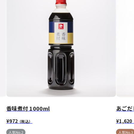
香味煮付 1000ml
あごだし
¥972
¥1,620
（税込）