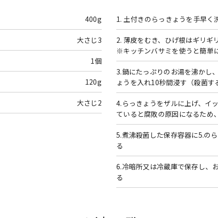
400g
1. 土付きのらっきょうを手早
大さじ3
2. 薄皮をむき、ひげ根はギリ
※キッチンバサミを使うと簡単
1個
3.鍋にたっぷりのお湯を沸かし
120g
ょうを入れ10秒間浸す（殺菌す
大さじ2
4.らっきょうをザルに上げ、イ
ていると腐敗の原因になるため
5.煮沸殺菌した保存容器に5.
る
6.冷暗所又は冷蔵庫で保存し、
る