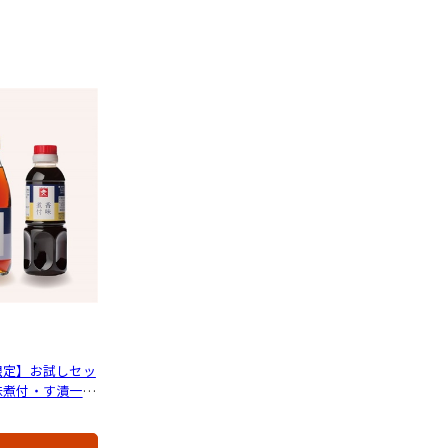
限定】お試しセッ
味煮付・す漬一