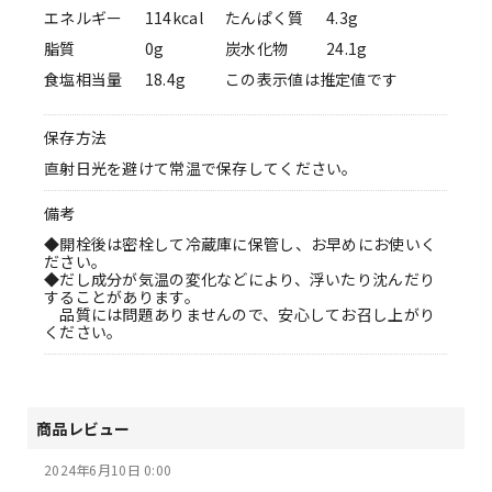
エネルギー
114kcal
たんぱく質
4.3g
脂質
0g
炭水化物
24.1g
食塩相当量
18.4g
この表示値は推定値です
保存方法
直射日光を避けて常温で保存してください。
備考
◆開栓後は密栓して冷蔵庫に保管し、お早めにお使いく
ださい。
◆だし成分が気温の変化などにより、浮いたり沈んだり
することがあります。
品質には問題ありませんので、安心してお召し上がり
ください。
商品レビュー
2024年6月10日 0:00